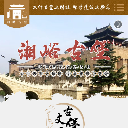
太行古堡之精髓 明清建筑之典范