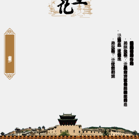
场。
孙鼎相，字玉阳，明万历二十六年（1598）进士，任松江推官。
孙居相，
字拱阳，
又字伯辅，
明万历二十年（1
5
9
2
）进士，
任恩县（今山东平原县恩城镇）知县。
后任南京御史、
巡漕御史，
以直言敢谏著称。
天启初年升光禄少卿、
兵部左侍郎，
崇祯初年改任户部左侍郎、
吏部左侍郎，
后晋升户部尚书，
总督仓
因通信中说“
国事日非，
邪氛益恶”
，
被逮下狱，
谪戍潞州（今山西长治市），
卒于戍地。
湘峪古堡是明代后期户部尚书孙居相、都察院右副都御史孙鼎相兄弟的故居。在《明史》中有孙居相传，孙鼎相附于孙居相传后，有一简略小传。光绪《沁水县志》二人均有传。
查看更多
后任吏部郎中、副都御史、湖广巡抚。