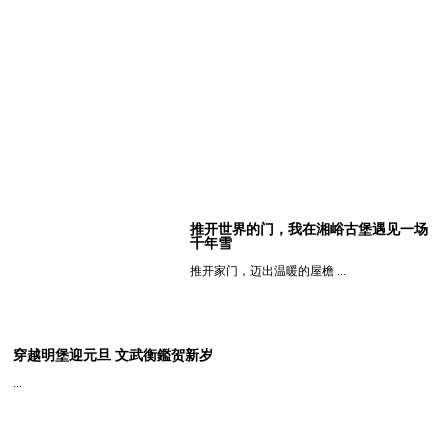
推开世界的门，我在湘峪古堡遇见一场
千年雪
推开家门，迈出温暖的屋檐 ...
查看详细
穿越明堡迎元旦 文武衡鑑贺新岁
...
查看详细