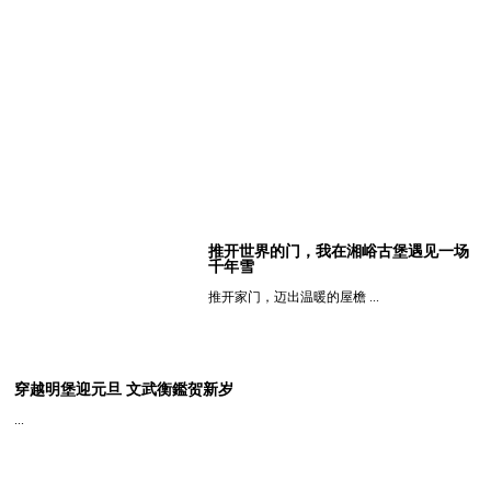
推开世界的门，我在湘峪古堡遇见一场
千年雪
推开家门，迈出温暖的屋檐 ...
查看详细
穿越明堡迎元旦 文武衡鑑贺新岁
...
查看详细