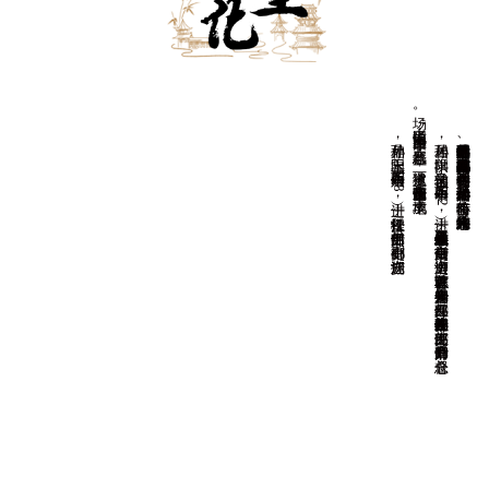
场。
孙鼎相，字玉阳，明万历二十六年（1598）进士，任松江推官。
孙居相，
字拱阳，
又字伯辅，
明万历二十年（1
5
9
2
）进士，
任恩县（今山东平原县恩城镇）知县。
后任南京御史、
巡漕御史，
以直言敢谏著称。
天启初年升光禄少卿、
兵部左侍郎，
崇祯初年改任户部左侍郎、
吏部左侍郎，
后晋升户部尚书，
总督仓
因通信中说“
国事日非，
邪氛益恶”
，
被逮下狱，
谪戍潞州（今山西长治市），
卒于戍地。
湘峪古堡是明代后期户部尚书孙居相、都察院右副都御史孙鼎相兄弟的故居。在《明史》中有孙居相传，孙鼎相附于孙居相传后，有一简略小传。光绪《沁水县志》二人均有传。
查看更多
后任吏部郎中、副都御史、湖广巡抚。