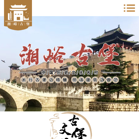
太行古堡之精髓 明清建筑之典范