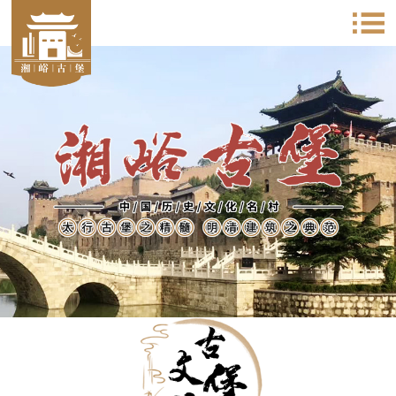
太行古堡之精髓 明清建筑之典范