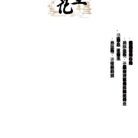
场。
孙鼎相，字玉阳，明万历二十六年（1598）进士，任松江推官。
孙居相，
字拱阳，
又字伯辅，
明万历二十年（1
5
9
2
）进士，
任恩县（今山东平原县恩城镇）知县。
后任南京御史、
巡漕御史，
以直言敢谏著称。
天启初年升光禄少卿、
兵部左侍郎，
崇祯初年改任户部左侍郎、
吏部左侍郎，
后晋升户部尚书，
总督仓
因通信中说“
国事日非，
邪氛益恶”
，
被逮下狱，
谪戍潞州（今山西长治市），
卒于戍地。
湘峪古堡是明代后期户部尚书孙居相、都察院右副都御史孙鼎相兄弟的故居。在《明史》中有孙居相传，孙鼎相附于孙居相传后，有一简略小传。光绪《沁水县志》二人均有传。
查看更多
后任吏部郎中、副都御史、湖广巡抚。