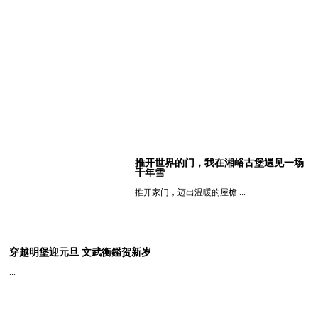
推开世界的门，我在湘峪古堡遇见一场
千年雪
推开家门，迈出温暖的屋檐 ...
查看详细
穿越明堡迎元旦 文武衡鑑贺新岁
...
查看详细