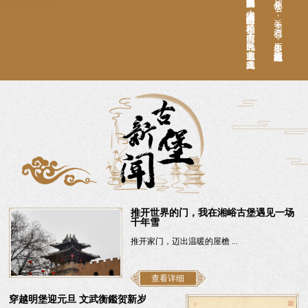
推开世界的门，我在湘峪古堡遇见一场
千年雪
推开家门，迈出温暖的屋檐 ...
查看详细
穿越明堡迎元旦 文武衡鑑贺新岁