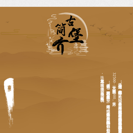
珠，
3
山西沁水“
湘峪原名“
相谷”
，
因为村周山环水绕，
故而在村名中加入了"
山"
和"
水"
，
是谓湘峪。
湘峪，
位于山西省沁水县东南6
5
公里的虎山脚下，
孙氏兄弟先后担任都察院左都御史、
右都御史、
佥都御史，
是少数同朝为官的现象。
“
湘峪古堡”
周边山峦叠嶂，
苍松翠柏，
西有虎山，
北面卧凤，
南山藏龙。
其山二龙戏
其水五龙相汇。
青山绿水，
环境优美。
民间有“
十山九回头，
辈辈出诸侯”
的传说。
查看更多
”
，
位于沁水县东南部的郑村镇湘峪村，
处于沁水、
阳城、
泽州三县交界点，
东与泽州县接壤，
南与阳城皇城相府相邻，
西与赵树理故居邻近，
有着发展旅游产业的良好区域优势，
是明代后期户部尚书孙居相、
都察院右副都御史孙鼎相兄弟的故里。
古堡建于明万历4
2
年（公元1
6
1
4
年），
已有4
0
0
多年历史，
古城堡占地面积
2
5
0
0
平方米，
景区总面积1
0
0
0
0
0
余平方米。