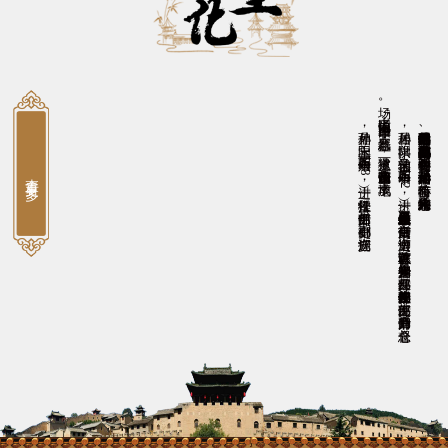
场。
孙鼎相，字玉阳，明万历二十六年（1598）进士，任松江推官。
孙居相，
字拱阳，
又字伯辅，
明万历二十年（1
5
9
2
）进士，
任恩县（今山东平原县恩城镇）知县。
后任南京御史、
巡漕御史，
以直言敢谏著称。
天启初年升光禄少卿、
兵部左侍郎，
崇祯初年改任户部左侍郎、
吏部左侍郎，
后晋升户部尚书，
总督仓
因通信中说“
国事日非，
邪氛益恶”
，
被逮下狱，
谪戍潞州（今山西长治市），
卒于戍地。
湘峪古堡是明代后期户部尚书孙居相、都察院右副都御史孙鼎相兄弟的故居。在《明史》中有孙居相传，孙鼎相附于孙居相传后，有一简略小传。光绪《沁水县志》二人均有传。
查看更多
后任吏部郎中、副都御史、湖广巡抚。