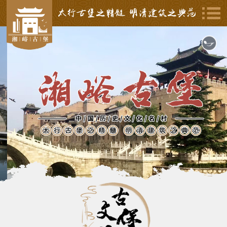
太行古堡之精髓 明清建筑之典范